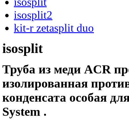
isosplit
isosplit2
kit-r zetasplit duo
isosplit
Труба из меди ACR п
изолированная проти
конденсата особая для
System .