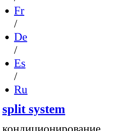
Fr
/
De
/
Es
/
Ru
split system
кондиционирование